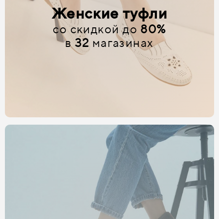
Женские туфли
со скидкой до
80%
в
32
магазинах