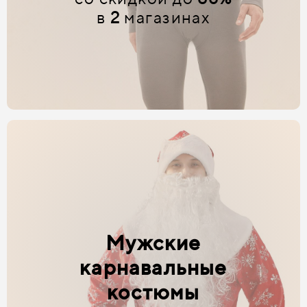
в
2
магазинах
Мужские
карнавальные
костюмы