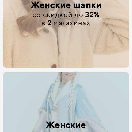
Женские шапки
со скидкой до
32%
в
2
магазинах
Женские