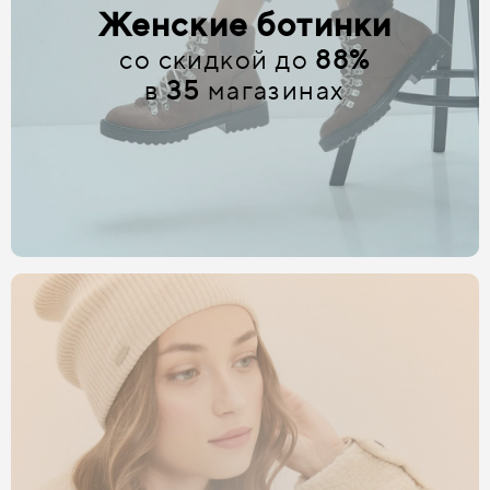
Женские ботинки
со скидкой до
88%
в
35
магазинах