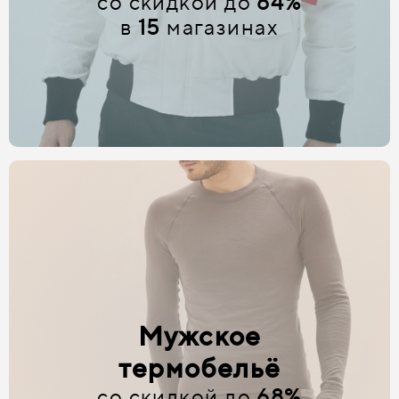
со скидкой до
64%
в
15
магазинах
Мужское
термобельё
со скидкой до
68%