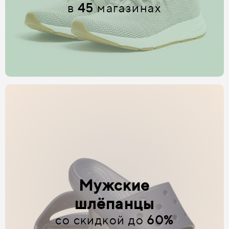
в
45
магазинах
Мужские
шлёпанцы
со скидкой до
60%