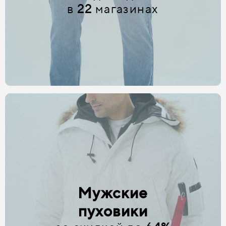
в
22
магазинах
Мужские
пуховики