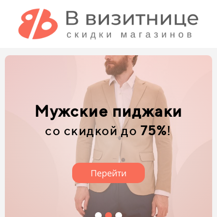
Детские джинсы
со скидкой до
73%
!
Перейти