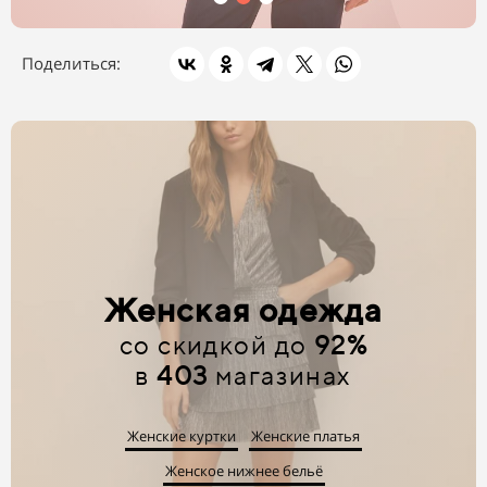
Поделиться:
Женская одежда
со скидкой до
92%
в
403
магазинах
Женские куртки
Женские платья
Женское нижнее бельё