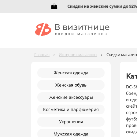
о 95%!
Скидки на женские сумки до 92%!
Главная
›
Интернет-магазины
›
Скидки магазин
Женская одежда
Кат
Женская обувь
DC-S
брен
Женские аксессуары
и од
скей
Косметика и парфюмерия
огро
футб
Украшения
пров
скид
Мужская одежда