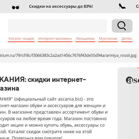
Скидки на аксессуары до 83%!
Скидки
Каталог скидок
Интернет-магазины
Женщинам
Мужчинам
Детям
eatium.ru/79/cf/8c/f3066383c2a2ad1456c7676f43de55d94a/armiya_rossii.jpg
КАНИЯ: скидки интернет-
газина
АНИЯ" (официальный сайт ascania.biz) - это
рнет-магазин обуви и аксессуаров для женщин и
ин. В магазине представлен ассортимент обуви и
ссуаров на любое время года. Магазин постоянно
одит акции и можно купить обувь, аксессуары со
кой. Каталог скидок смотрите ниже на этой
нице. Приятных вам покупок!