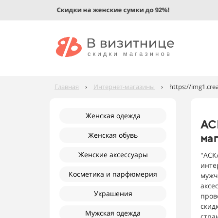
Скидки на женские сумки до 92%!
Главная
›
Интернет-магазины
›
https://img1.cr
Женская одежда
АС
Женская обувь
ма
Женские аксессуары
"АСК
инте
Косметика и парфюмерия
мужч
аксе
Украшения
пров
скид
Мужская одежда
стра