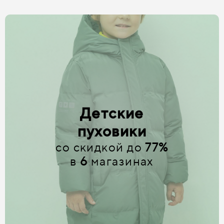
Детские
пуховики
со скидкой до
77%
в
6
магазинах