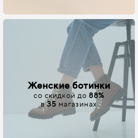
Женские ботинки
со скидкой до
88%
в
35
магазинах