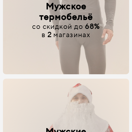
Мужское
термобельё
со скидкой до
68%
в
2
магазинах
Мужские