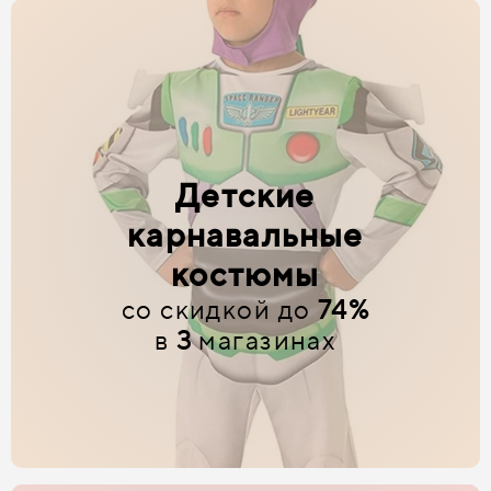
Детские
карнавальные
костюмы
со скидкой до
74%
в
3
магазинах