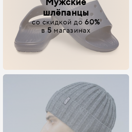
Мужские
шлёпанцы
со скидкой до
60%
в
5
магазинах