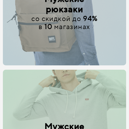
рюкзаки
со скидкой до
94%
в
10
магазинах
Мужские