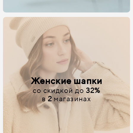
Женские шапки
со скидкой до
32%
в
2
магазинах