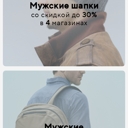
Мужские шапки
со скидкой до
30%
в
4
магазинах
Мужские