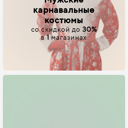
карнавальные
костюмы
со скидкой до
30%
в
1
магазинах