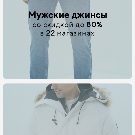
Мужские джинсы
со скидкой до
80%
в
22
магазинах