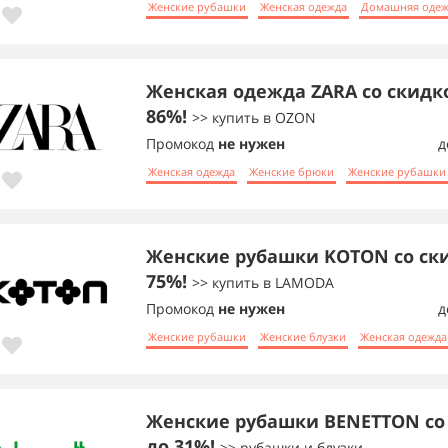
Женские рубашки
Женская одежда
Домашняя одеж
Женская одежда ZARA со скидк
86%!
>> купить в OZON
Промокод
не нужен
д
Женская одежда
Женские брюки
Женские рубашки
Женские рубашки KOTON со ск
75%!
>> купить в LAMODA
Промокод
не нужен
д
Женские рубашки
Женские блузки
Женская одежда
Женские рубашки BENETTON со
до 31%!
>> рубашки и блузки