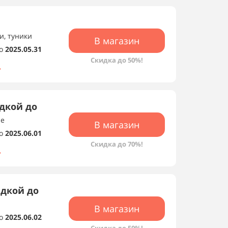
и, туники
В магазин
о
2025.05.31
Скидка до 50%!
идкой до
ые
В магазин
о
2025.06.01
Скидка до 70%!
идкой до
В магазин
о
2025.06.02