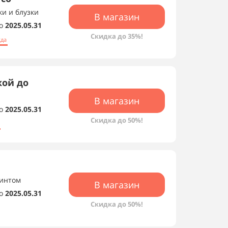
и и блузки
В магазин
о
2025.05.31
Скидка до 35%!
да
кой до
В магазин
о
2025.05.31
Скидка до 50%!
ринтом
В магазин
о
2025.05.31
Скидка до 50%!