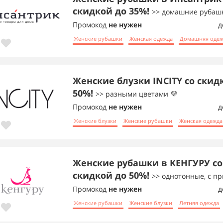
скидкой до 35%!
>> домашние рубашк
Промокод
не нужен
д
Женские рубашки
Женская одежда
Домашняя одеж
Женские блузки INCITY со скид
50%!
>> разными цветами 💜
Промокод
не нужен
д
Женские блузки
Женские рубашки
Женская одежда
Женские рубашки в КЕНГУРУ со
скидкой до 50%!
>> однотонные, с п
Промокод
не нужен
д
Женские рубашки
Женские блузки
Летняя одежда