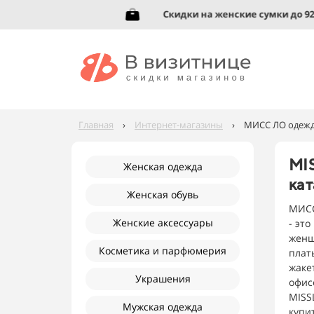
до 95%!
Скидки на женские сумки до 92%!
Главная
›
Интернет-магазины
›
МИСС ЛО одежда
MIS
Женская одежда
кат
Женская обувь
МИСС
Женские аксессуары
- эт
женщ
Косметика и парфюмерия
плат
жаке
Украшения
офис
MISS
Мужская одежда
купи