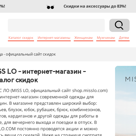
Скидки на аксессуары до 83%!
Каталог скидок
Интернет-магазины
Женщинам
Мужчинам
Детям
 - официальный сайт скидок
S LO - интернет-магазин -
алог скидок
 ЛО (MISS LO, официальный сайт shop.misslo.com)
о интернет-магазин современной одежды для
ин. В магазине представлен широкий выбор:
ьев, блузок, юбок, рубашек, брюк, комбинезонов,
тов, кардиганов и другой одежды для работы в
е, для вечернего выхода и поездки в отпуск. В
LO.COM постоянно проводятся акции и можно
ть вещи со скидкой. Ниже на странице смотрите