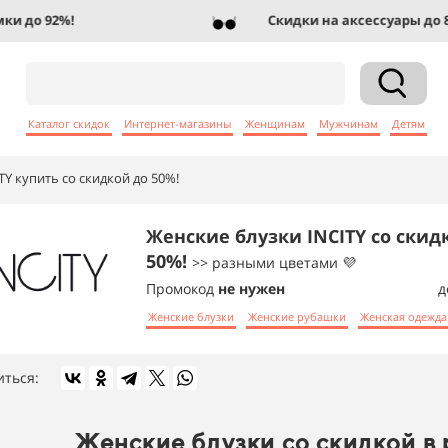
до 92%!
Скидки на аксессуары до 83%
Каталог скидок
Интернет-магазины
Женщинам
Мужчинам
Детям
TY купить со скидкой до 50%!
Женские блузки INCITY со скид
50%!
>> разными цветами 💜
Промокод
не нужен
д
Женские блузки
Женские рубашки
Женская одежда
иться:
Женские блузки со скидкой в