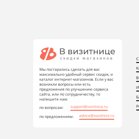
С
К
Мы постарались сделать для вас
максимально удобный сервис скидок, и
В
каталог интернет-магазинов. Если у вас
возникли вопросы или есть
И
предложения по улучшению сервиса
сайта, или по сотрудничеству, то
Б
напишите нам:
Р
support@vvizitnice.ru
по вопросам:
advice@vvizitnice.ru
по предложениям: