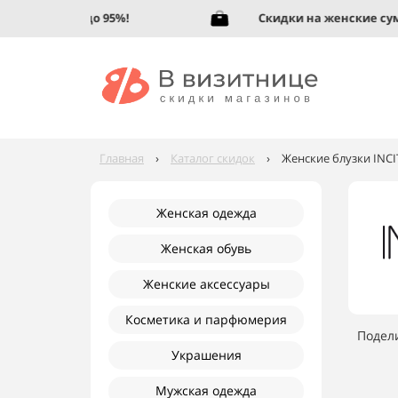
кую обувь до 95%!
Скидки на женские сумки 
Главная
›
Каталог скидок
›
Женские блузки INCI
Женская одежда
Женская обувь
Женские аксессуары
Косметика и парфюмерия
Подел
Украшения
Мужская одежда