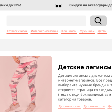
 до 92%!
Скидки на аксессуары до 83
Каталог скидок
Интернет-магазины
Женщинам
Мужчинам
Детям
Детские легинсы
Детские легинсы с дисконтом 
интернет-магазинов. Все пре
выбирайте нужные бренды и т
откроется страница со скидка
(текст с подчёркиванием), ва
категории товаров.
Детские лосины
Детские шорты
Де