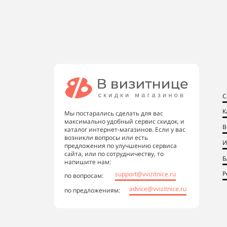
С
К
Мы постарались сделать для вас
максимально удобный сервис скидок, и
В
каталог интернет-магазинов. Если у вас
возникли вопросы или есть
И
предложения по улучшению сервиса
сайта, или по сотрудничеству, то
Б
напишите нам:
Р
support@vvizitnice.ru
по вопросам:
advice@vvizitnice.ru
по предложениям: