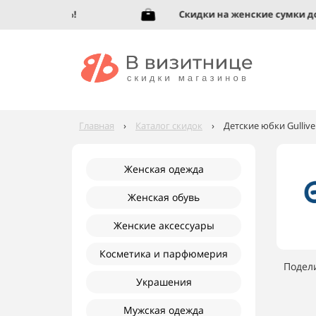
бувь до 95%!
Скидки на женские сумки до 92
Главная
›
Каталог скидок
›
Детские юбки Gullive
Женская одежда
Женская обувь
Женские аксессуары
Косметика и парфюмерия
Подел
Украшения
Мужская одежда