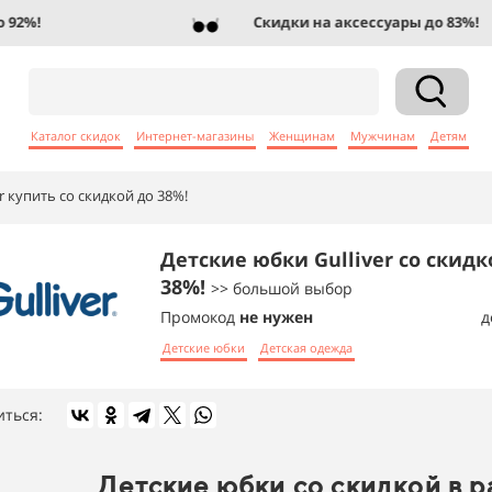
%!
Скидки на аксессуары до 83%!
Каталог скидок
Интернет-магазины
Женщинам
Мужчинам
Детям
r купить со скидкой до 38%!
Детские юбки Gulliver со скидк
38%!
>> большой выбор
Промокод
не нужен
д
Детские юбки
Детская одежда
иться:
Детские юбки со скидкой в 