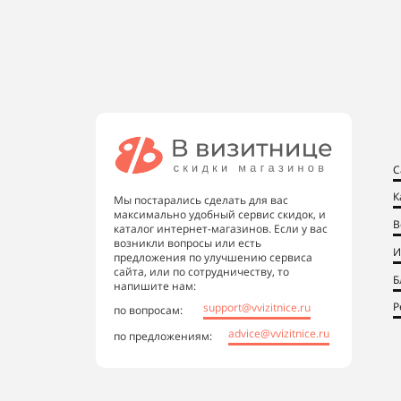
С
К
Мы постарались сделать для вас
максимально удобный сервис скидок, и
В
каталог интернет-магазинов. Если у вас
возникли вопросы или есть
И
предложения по улучшению сервиса
сайта, или по сотрудничеству, то
Б
напишите нам:
Р
support@vvizitnice.ru
по вопросам:
advice@vvizitnice.ru
по предложениям: