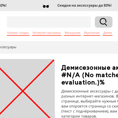
!
Скидки на аксессуары до 83%!
Каталог скидок
Интернет-магазины
Женщинам
Мужчинам
Детям
ксессуары
Демисезонные а
#N/A (No matches
evaluation.)%
Демисезонные аксессуары с ди
разных интернет-магазинов. 
странице, выбирайте нужные б
вам откроется страница со ск
(текст с подчёркиванием), ва
категории товаров.