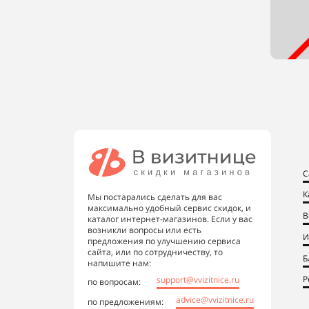
С
К
Мы постарались сделать для вас
максимально удобный сервис скидок, и
В
каталог интернет-магазинов. Если у вас
возникли вопросы или есть
И
предложения по улучшению сервиса
сайта, или по сотрудничеству, то
Б
напишите нам:
Р
support@vvizitnice.ru
по вопросам:
advice@vvizitnice.ru
по предложениям: