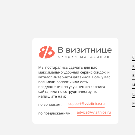
С
К
Мы постарались сделать для вас
максимально удобный сервис скидок, и
В
каталог интернет-магазинов. Если у вас
возникли вопросы или есть
И
предложения по улучшению сервиса
сайта, или по сотрудничеству, то
Б
напишите нам:
Р
support@vvizitnice.ru
по вопросам:
advice@vvizitnice.ru
по предложениям: