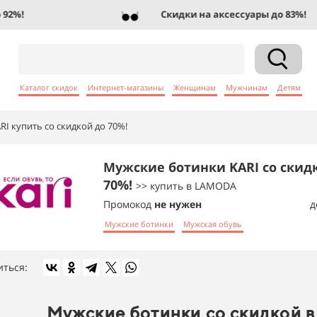
%!
Скидки на аксессуары до 83%!
Каталог скидок
Интернет-магазины
Женщинам
Мужчинам
Детям
I купить со скидкой до 70%!
Мужские ботинки KARI со скид
70%!
>> купить в LAMODA
Промокод
не нужен
д
Мужские ботинки
Мужская обувь
иться:
Мужские ботинки со скидкой в