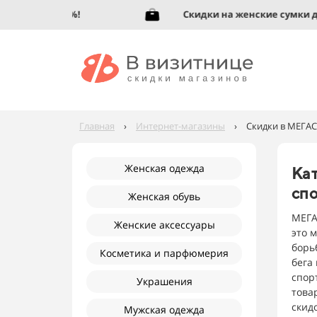
обувь до 95%!
Скидки на женские сумки до 9
Главная
›
Интернет-магазины
›
Скидки в МЕГАС
Женская одежда
Кат
сп
Женская обувь
МЕГА
Женские аксессуары
это 
борьб
Косметика и парфюмерия
бега
спор
Украшения
това
скид
Мужская одежда