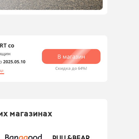
RT со
енщин
В магазин
о
2025.05.10
Скидки магазина
Скидка до 64%!
да
их магазинах