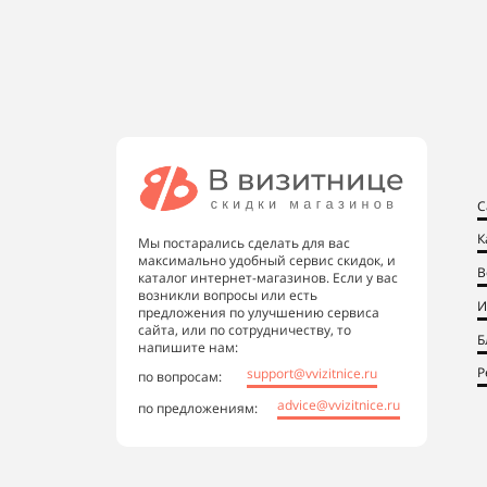
С
К
Мы постарались сделать для вас
максимально удобный сервис скидок, и
В
каталог интернет-магазинов. Если у вас
возникли вопросы или есть
И
предложения по улучшению сервиса
сайта, или по сотрудничеству, то
Б
напишите нам:
Р
support@vvizitnice.ru
по вопросам:
advice@vvizitnice.ru
по предложениям: