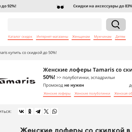
 92%!
Скидки на аксессуары до 83%!
Каталог скидок
Интернет-магазины
Женщинам
Мужчинам
Детям
ris купить со скидкой до 50%!
Женские лоферы Tamaris со ск
50%!
>> полуботинки, эспадрильи
Промокод
не нужен
д
Женские лоферы
Женские полуботинки
Женская о
иться:
Женские лоферы со скидкой в