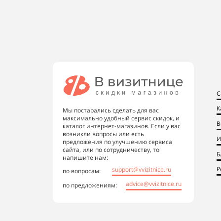
С
К
Мы постарались сделать для вас
максимально удобный сервис скидок, и
В
каталог интернет-магазинов. Если у вас
возникли вопросы или есть
И
предложения по улучшению сервиса
сайта, или по сотрудничеству, то
Б
напишите нам:
Р
support@vvizitnice.ru
по вопросам:
advice@vvizitnice.ru
по предложениям: