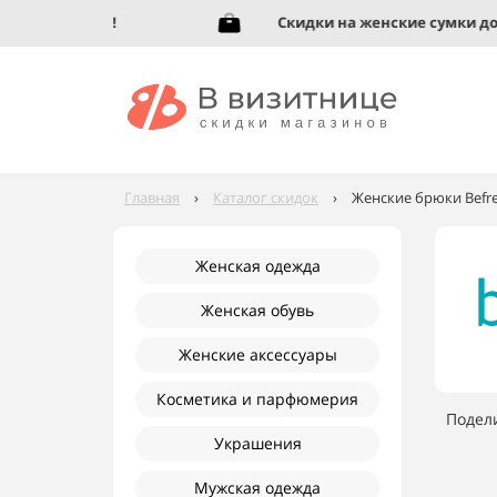
увь до 95%!
Скидки на женские сумки до 92
Главная
›
Каталог скидок
›
Женские брюки Befre
Женская одежда
Женская обувь
Женские аксессуары
Косметика и парфюмерия
Подел
Украшения
Мужская одежда