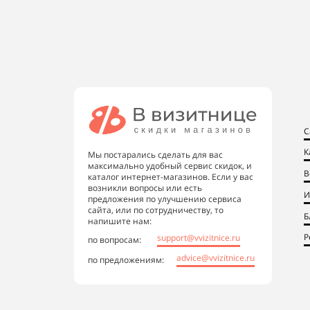
С
К
Мы постарались сделать для вас
максимально удобный сервис скидок, и
В
каталог интернет-магазинов. Если у вас
возникли вопросы или есть
И
предложения по улучшению сервиса
сайта, или по сотрудничеству, то
Б
напишите нам:
Р
support@vvizitnice.ru
по вопросам:
advice@vvizitnice.ru
по предложениям: