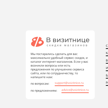
С
К
Мы постарались сделать для вас
максимально удобный сервис скидок, и
В
каталог интернет-магазинов. Если у вас
возникли вопросы или есть
И
предложения по улучшению сервиса
сайта, или по сотрудничеству, то
Б
напишите нам:
Р
support@vvizitnice.ru
по вопросам:
advice@vvizitnice.ru
по предложениям: