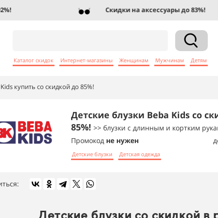
Скидки на аксессуары до 83%!
Каталог скидок
Интернет-магазины
Женщинам
Мужчинам
Детям
Kids купить со скидкой до 85%!
Детские блузки Beba Kids со ск
85%!
>> блузки с длинным и кортким рук
Промокод
не нужен
д
Детские блузки
Детская одежда
иться:
Детские блузки со скидкой в