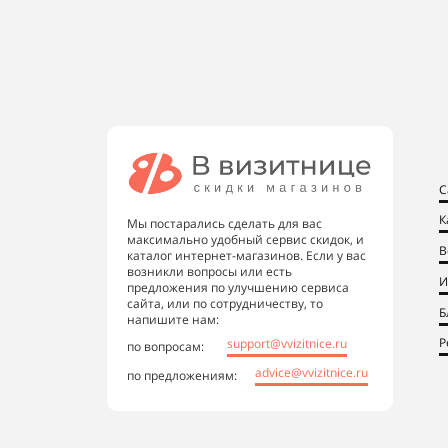
С
К
Мы постарались сделать для вас
максимально удобный сервис скидок, и
В
каталог интернет-магазинов. Если у вас
возникли вопросы или есть
И
предложения по улучшению сервиса
сайта, или по сотрудничеству, то
Б
напишите нам:
Р
support@vvizitnice.ru
по вопросам:
advice@vvizitnice.ru
по предложениям: