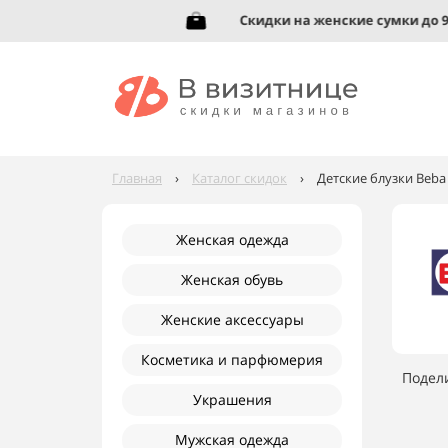
вь до 95%!
Скидки на женские сумки до 92%!
Главная
›
Каталог скидок
›
Детские блузки Beba 
Женская одежда
Женская обувь
Женские аксессуары
Косметика и парфюмерия
Подел
Украшения
Мужская одежда