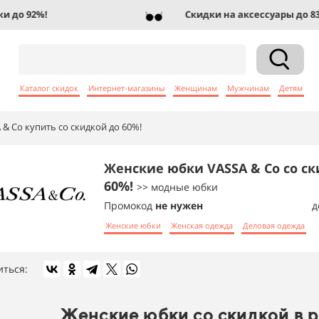
о 92%!
Скидки на аксессуары до 83%!
Каталог скидок
Интернет-магазины
Женщинам
Мужчинам
Детям
& Co купить со скидкой до 60%!
Женские юбки VASSA & Co со ск
60%!
>> модные юбки
Промокод
не нужен
д
Женские юбки
Женская одежда
Деловая одежда
иться:
Женские юбки со скидкой в 