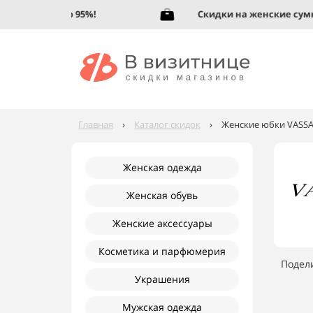
ую обувь до 95%!
Скидки на женские сумки д
Главная
›
Каталог скидок
›
Женские юбки VASSA 
Женская одежда
Женская обувь
Женские аксессуары
Косметика и парфюмерия
Подел
Украшения
Мужская одежда