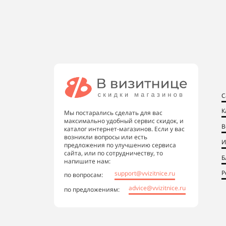
С
К
Мы постарались сделать для вас
максимально удобный сервис скидок, и
В
каталог интернет-магазинов. Если у вас
возникли вопросы или есть
И
предложения по улучшению сервиса
сайта, или по сотрудничеству, то
Б
напишите нам:
Р
support@vvizitnice.ru
по вопросам:
advice@vvizitnice.ru
по предложениям: