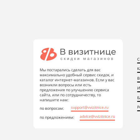
С
К
Мы постарались сделать для вас
максимально удобный сервис скидок, и
В
каталог интернет-магазинов. Если у вас
возникли вопросы или есть
И
предложения по улучшению сервиса
сайта, или по сотрудничеству, то
Б
напишите нам:
Р
support@vvizitnice.ru
по вопросам:
advice@vvizitnice.ru
по предложениям: