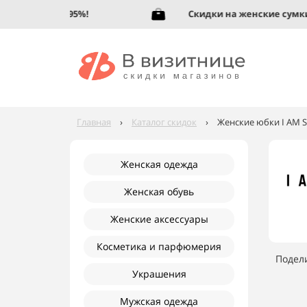
ю обувь до 95%!
Скидки на женские сумки до
Главная
›
Каталог скидок
›
Женские юбки I AM S
Женская одежда
Женская обувь
Женские аксессуары
Косметика и парфюмерия
Подел
Украшения
Мужская одежда