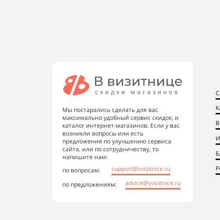
С
К
Мы постарались сделать для вас
максимально удобный сервис скидок, и
В
каталог интернет-магазинов. Если у вас
возникли вопросы или есть
И
предложения по улучшению сервиса
сайта, или по сотрудничеству, то
Б
напишите нам:
Р
support@vvizitnice.ru
по вопросам:
advice@vvizitnice.ru
по предложениям: