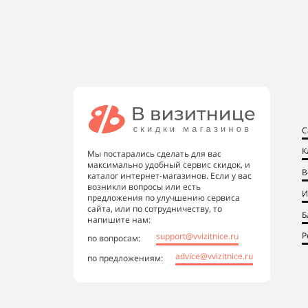
С
К
Мы постарались сделать для вас
максимально удобный сервис скидок, и
В
каталог интернет-магазинов. Если у вас
возникли вопросы или есть
И
предложения по улучшению сервиса
сайта, или по сотрудничеству, то
Б
напишите нам:
Р
support@vvizitnice.ru
по вопросам:
advice@vvizitnice.ru
по предложениям: