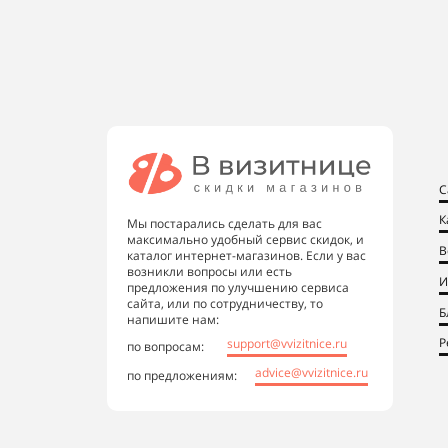
С
К
Мы постарались сделать для вас
максимально удобный сервис скидок, и
В
каталог интернет-магазинов. Если у вас
возникли вопросы или есть
И
предложения по улучшению сервиса
сайта, или по сотрудничеству, то
Б
напишите нам:
Р
support@vvizitnice.ru
по вопросам:
advice@vvizitnice.ru
по предложениям: