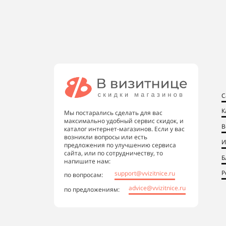
С
К
Мы постарались сделать для вас
максимально удобный сервис скидок, и
В
каталог интернет-магазинов. Если у вас
возникли вопросы или есть
И
предложения по улучшению сервиса
сайта, или по сотрудничеству, то
Б
напишите нам:
Р
support@vvizitnice.ru
по вопросам:
advice@vvizitnice.ru
по предложениям: