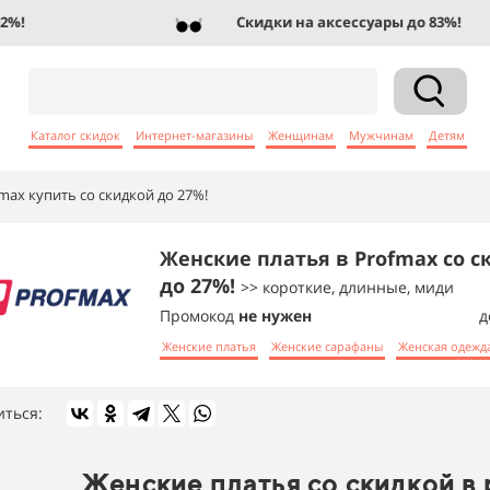
Скидки на аксессуары до 83%!
Каталог скидок
Интернет-магазины
Женщинам
Мужчинам
Детям
max купить со скидкой до 27%!
Женские платья в Profmax со с
до 27%!
>> короткие, длинные, миди
Промокод
не нужен
д
Женские платья
Женские сарафаны
Женская одежд
иться:
Женские платья со скидкой в