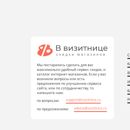
С
К
Мы постарались сделать для вас
максимально удобный сервис скидок, и
В
каталог интернет-магазинов. Если у вас
возникли вопросы или есть
И
предложения по улучшению сервиса
сайта, или по сотрудничеству, то
Б
напишите нам:
Р
support@vvizitnice.ru
по вопросам:
advice@vvizitnice.ru
по предложениям: