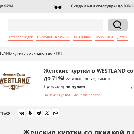
2%!
Скидки на аксессуары до 83%!
Каталог скидок
Интернет-магазины
Женщинам
Мужчинам
Детям
LAND купить со скидкой до 71%!
Женские куртки в WESTLAND со
до 71%!
>> джинсовые, зимние
Промокод
не нужен
д
Женские куртки
Женская одежда
иться:
Женские куртки со скидкой в