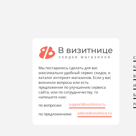
С
К
Мы постарались сделать для вас
максимально удобный сервис скидок, и
В
каталог интернет-магазинов. Если у вас
возникли вопросы или есть
И
предложения по улучшению сервиса
сайта, или по сотрудничеству, то
Б
напишите нам:
Р
support@vvizitnice.ru
по вопросам:
advice@vvizitnice.ru
по предложениям: