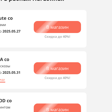
te со
тами
В магазин
о
2025.05.27
Скидка до 40%!
A со
искозы
В магазин
о
2025.05.31
Скидка до 40%!
ежда
OD со
ринтом
В магазин