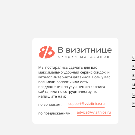
С
К
Мы постарались сделать для вас
максимально удобный сервис скидок, и
В
каталог интернет-магазинов. Если у вас
возникли вопросы или есть
И
предложения по улучшению сервиса
сайта, или по сотрудничеству, то
Б
напишите нам:
Р
support@vvizitnice.ru
по вопросам:
advice@vvizitnice.ru
по предложениям: