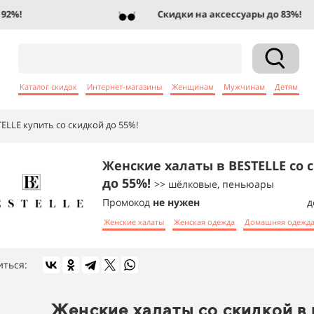
%!
Скидки на аксессуары до 83%!
Каталог скидок
Интернет-магазины
Женщинам
Мужчинам
Детям
ELLE купить со скидкой до 55%!
Женские халаты в BESTELLE со 
до 55%!
>> шёлковые, пеньюары
Промокод
не нужен
д
Женские халаты
Женская одежда
Домашняя одежд
иться:
Женские халаты со скидкой в