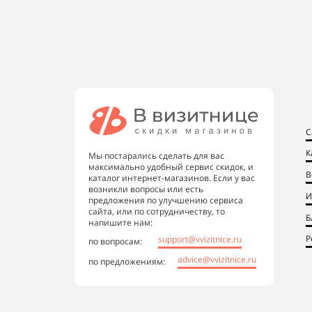
С
К
Мы постарались сделать для вас
максимально удобный сервис скидок, и
В
каталог интернет-магазинов. Если у вас
возникли вопросы или есть
И
предложения по улучшению сервиса
сайта, или по сотрудничеству, то
Б
напишите нам:
Р
support@vvizitnice.ru
по вопросам:
advice@vvizitnice.ru
по предложениям: