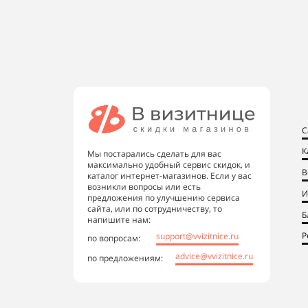
С
К
Мы постарались сделать для вас
максимально удобный сервис скидок, и
В
каталог интернет-магазинов. Если у вас
возникли вопросы или есть
И
предложения по улучшению сервиса
сайта, или по сотрудничеству, то
Б
напишите нам:
Р
support@vvizitnice.ru
по вопросам:
advice@vvizitnice.ru
по предложениям: