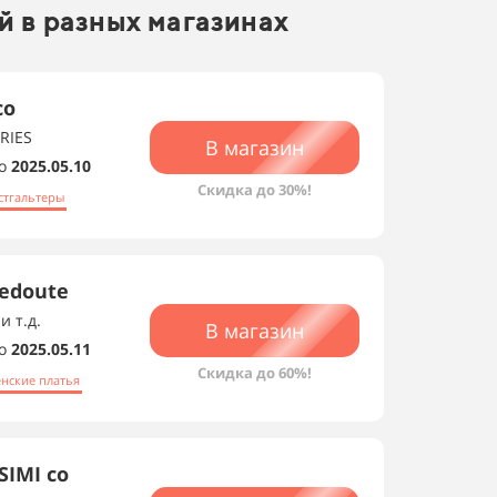
й в разных магазинах
со
RIES
В магазин
о
2025.05.10
Скидка до 30%!
стгальтеры
edoute
и т.д.
В магазин
о
2025.05.11
Скидка до 60%!
нские платья
IMI со