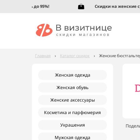
скую обувь до 95%!
Скидки на женские сумк
Главная
›
Каталог скидок
›
Женские бюстгальтер
Женская одежда
Женская обувь
Женские аксессуары
Косметика и парфюмерия
Украшения
Подел
Мужская одежда