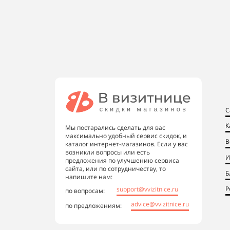
С
К
Мы постарались сделать для вас
максимально удобный сервис скидок, и
В
каталог интернет-магазинов. Если у вас
возникли вопросы или есть
И
предложения по улучшению сервиса
сайта, или по сотрудничеству, то
Б
напишите нам:
Р
support@vvizitnice.ru
по вопросам:
advice@vvizitnice.ru
по предложениям: