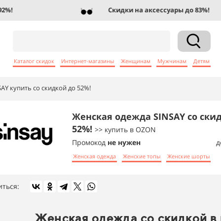
!
Скидки на аксессуары до 83%!
Каталог скидок
Интернет-магазины
Женщинам
Мужчинам
Детям
AY купить со скидкой до 52%!
Женская одежда SINSAY со ски
52%!
>> купить в OZON
Промокод
не нужен
д
Женская одежда
Женские топы
Женские шорты
иться:
Женская одежда со скидкой в