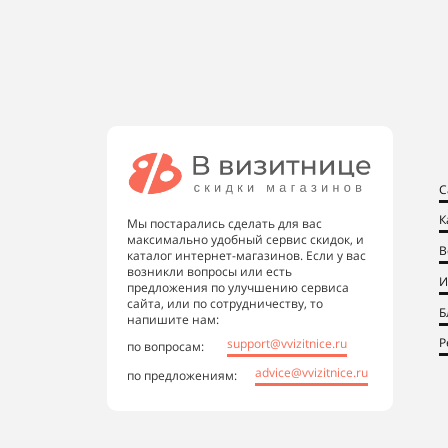
С
К
Мы постарались сделать для вас
максимально удобный сервис скидок, и
В
каталог интернет-магазинов. Если у вас
возникли вопросы или есть
И
предложения по улучшению сервиса
сайта, или по сотрудничеству, то
Б
напишите нам:
Р
support@vvizitnice.ru
по вопросам:
advice@vvizitnice.ru
по предложениям: