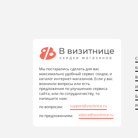
С
К
Мы постарались сделать для вас
максимально удобный сервис скидок, и
В
каталог интернет-магазинов. Если у вас
возникли вопросы или есть
И
предложения по улучшению сервиса
сайта, или по сотрудничеству, то
Б
напишите нам:
Р
support@vvizitnice.ru
по вопросам:
advice@vvizitnice.ru
по предложениям: