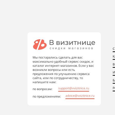
С
К
Мы постарались сделать для вас
максимально удобный сервис скидок, и
В
каталог интернет-магазинов. Если у вас
возникли вопросы или есть
И
предложения по улучшению сервиса
сайта, или по сотрудничеству, то
Б
напишите нам:
Р
support@vvizitnice.ru
по вопросам:
advice@vvizitnice.ru
по предложениям: