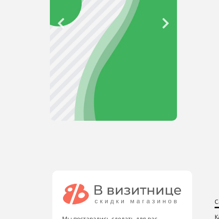
С
К
Мы постарались сделать для вас