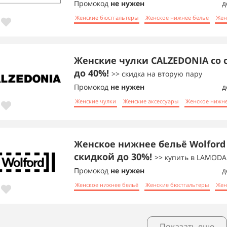
Промокод
не нужен
д
Женские бюстгальтеры
Женское нижнее бельё
Жен
Женские чулки CALZEDONIA со 
до 40%!
>> скидка на вторую пару
Промокод
не нужен
д
Женские чулки
Женские аксессуары
Женское нижне
Женское нижнее бельё Wolford
скидкой до 30%!
>> купить в LAMODA
Промокод
не нужен
д
Женское нижнее бельё
Женские бюстгальтеры
Жен
Показать еще