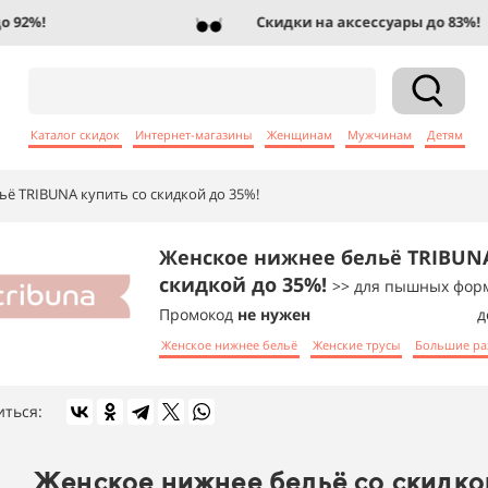
2%!
Скидки на аксессуары до 83%!
Каталог скидок
Интернет-магазины
Женщинам
Мужчинам
Детям
ё TRIBUNA купить со скидкой до 35%!
Женское нижнее бельё TRIBUNA
скидкой до 35%!
>> для пышных фор
Промокод
не нужен
д
Женское нижнее бельё
Женские трусы
Большие ра
иться:
Женское нижнее бельё со скидко