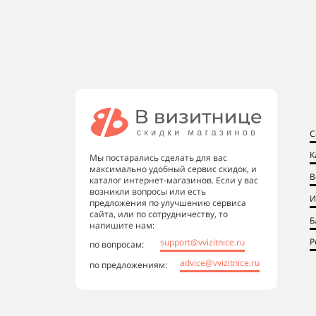
С
К
Мы постарались сделать для вас
максимально удобный сервис скидок, и
В
каталог интернет-магазинов. Если у вас
возникли вопросы или есть
И
предложения по улучшению сервиса
сайта, или по сотрудничеству, то
Б
напишите нам:
Р
support@vvizitnice.ru
по вопросам:
advice@vvizitnice.ru
по предложениям: