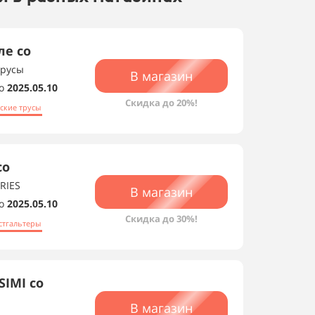
ле со
трусы
В магазин
о
2025.05.10
Скидка до 20%!
ские трусы
со
RIES
В магазин
о
2025.05.10
Скидка до 30%!
стгальтеры
IMI со
В магазин