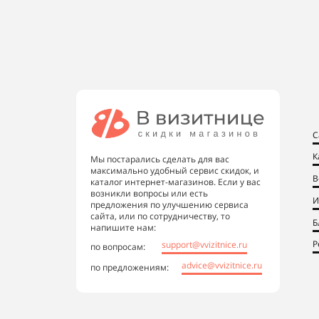
С
К
Мы постарались сделать для вас
максимально удобный сервис скидок, и
В
каталог интернет-магазинов. Если у вас
возникли вопросы или есть
И
предложения по улучшению сервиса
сайта, или по сотрудничеству, то
Б
напишите нам:
Р
support@vvizitnice.ru
по вопросам:
advice@vvizitnice.ru
по предложениям: