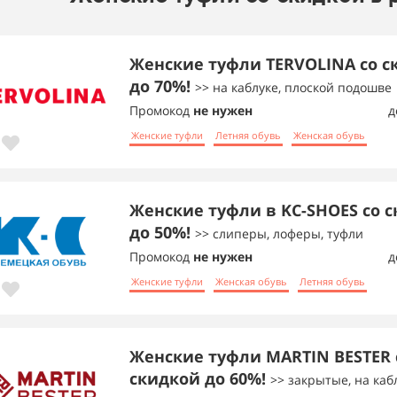
Женские туфли TERVOLINA со с
до 70%!
>> на каблуке, плоской подошве
Промокод
не нужен
д
Женские туфли
Летняя обувь
Женская обувь
Женские туфли в KC-SHOES со 
до 50%!
>> слиперы, лоферы, туфли
Промокод
не нужен
д
Женские туфли
Женская обувь
Летняя обувь
Женские туфли MARTIN BESTER 
скидкой до 60%!
>> закрытые, на каб