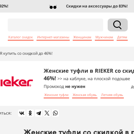
!
Скидки на аксессуары до 83%!
Каталог скидок
Интернет-магазины
Женщинам
Мужчинам
Детям
R купить со скидкой до 46%!
Женские туфли в RIEKER со ски
46%!
>> на каблуке, на плоской подошве
Промокод
не нужен
д
Женские туфли
Женская обувь
Летняя обувь
иться:
Женские туфли со скидкой в 