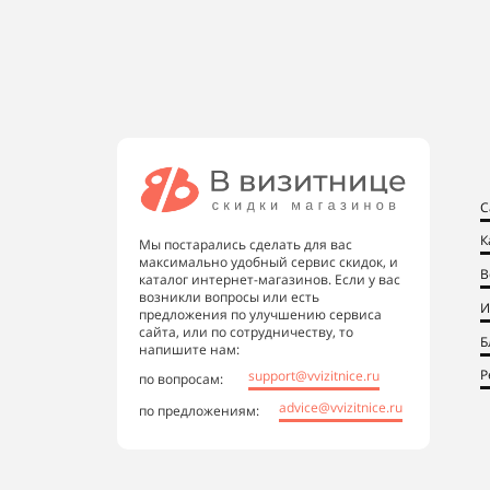
С
К
Мы постарались сделать для вас
максимально удобный сервис скидок, и
В
каталог интернет-магазинов. Если у вас
возникли вопросы или есть
И
предложения по улучшению сервиса
сайта, или по сотрудничеству, то
Б
напишите нам:
Р
support@vvizitnice.ru
по вопросам:
advice@vvizitnice.ru
по предложениям: