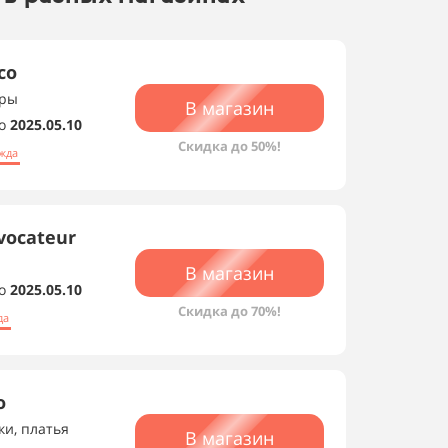
со
еры
В магазин
о
2025.05.10
Скидка до 50%!
жда
vocateur
В магазин
о
2025.05.10
Скидка до 70%!
да
о
ки, платья
В магазин