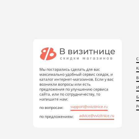
С
К
Мы постарались сделать для вас
максимально удобный сервис скидок, и
В
каталог интернет-магазинов. Если у вас
возникли вопросы или есть
И
предложения по улучшению сервиса
сайта, или по сотрудничеству, то
Б
напишите нам:
Р
support@vvizitnice.ru
по вопросам:
advice@vvizitnice.ru
по предложениям: