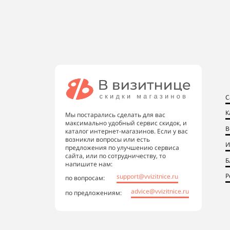
С
К
Мы постарались сделать для вас
максимально удобный сервис скидок, и
В
каталог интернет-магазинов. Если у вас
возникли вопросы или есть
И
предложения по улучшению сервиса
сайта, или по сотрудничеству, то
Б
напишите нам:
Р
support@vvizitnice.ru
по вопросам:
advice@vvizitnice.ru
по предложениям: