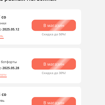
 со
инки
В магазин
о
2025.05.12
Скидка до 50%!
увь
, ботфорты
В магазин
о
2025.05.28
Скидка до 30%!
форты
 со
увь
В магазин