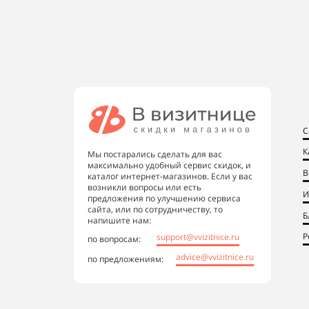
С
К
Мы постарались сделать для вас
максимально удобный сервис скидок, и
В
каталог интернет-магазинов. Если у вас
возникли вопросы или есть
И
предложения по улучшению сервиса
сайта, или по сотрудничеству, то
Б
напишите нам:
Р
support@vvizitnice.ru
по вопросам:
advice@vvizitnice.ru
по предложениям: