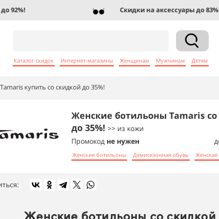
92%!
Скидки на аксессуары до 83%!
Каталог скидок
Интернет-магазины
Женщинам
Мужчинам
Детям
amaris купить со скидкой до 35%!
Женские ботильоны Tamaris со
до 35%!
>> из кожи
Промокод
не нужен
д
Женские ботильоны
Демисезонная обувь
Женская
иться:
Женские ботильоны со скидкой 