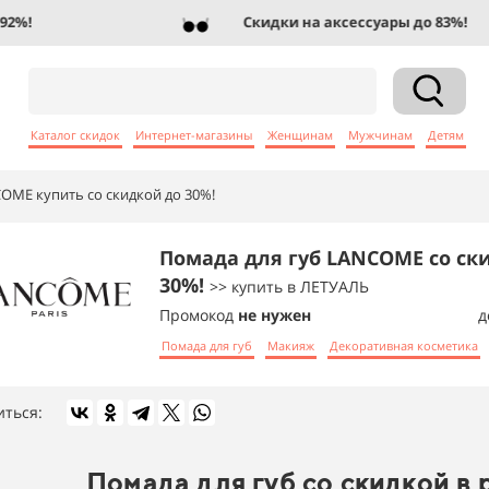
!
Скидки на аксессуары до 83%!
Каталог скидок
Интернет-магазины
Женщинам
Мужчинам
Детям
OME купить со скидкой до 30%!
Помада для губ LANCOME со ск
30%!
>> купить в ЛЕТУАЛЬ
Промокод
не нужен
д
Помада для губ
Макияж
Декоративная косметика
иться:
Помада для губ со скидкой в