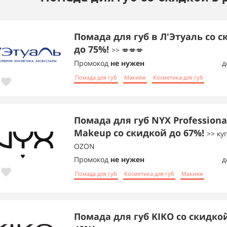
Помада для губ в Л'Этуаль со 
до 75%!
>> 💋💋💋
Промокод
не нужен
д
Помада для губ
Макияж
Косметика для губ
Помада для губ NYX Professiona
Makeup со скидкой до 67%!
>> ку
OZON
Промокод
не нужен
д
Помада для губ
Косметика для губ
Макияж
Помада для губ KIKO со скидко