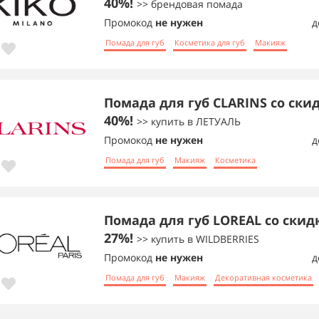
40%!
>> брендовая помада
Промокод
не нужен
д
Помада для губ
Косметика для губ
Макияж
Помада для губ CLARINS со ски
40%!
>> купить в ЛЕТУАЛЬ
Промокод
не нужен
д
Помада для губ
Макияж
Косметика
Помада для губ LOREAL со скид
27%!
>> купить в WILDBERRIES
Промокод
не нужен
д
Помада для губ
Макияж
Декоративная косметика