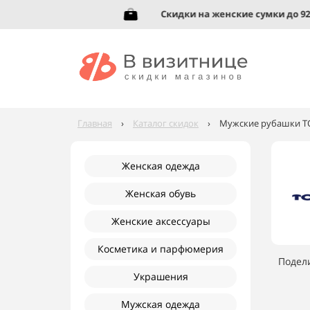
ь до 95%!
Скидки на женские сумки до 92%!
Главная
›
Каталог скидок
›
Мужские рубашки TO
Женская одежда
Женская обувь
Женские аксессуары
Косметика и парфюмерия
Подел
Украшения
Мужская одежда