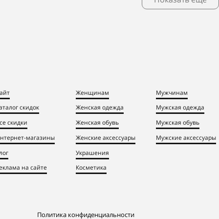
айт
Женщинам
Мужчинам
аталог скидок
Женская одежда
Мужская одежда
се скидки
Женская обувь
Мужская обувь
нтернет-магазины
Женские аксессуары
Мужские аксессуары
лог
Украшения
еклама на сайте
Косметика
Политика конфиденциальности