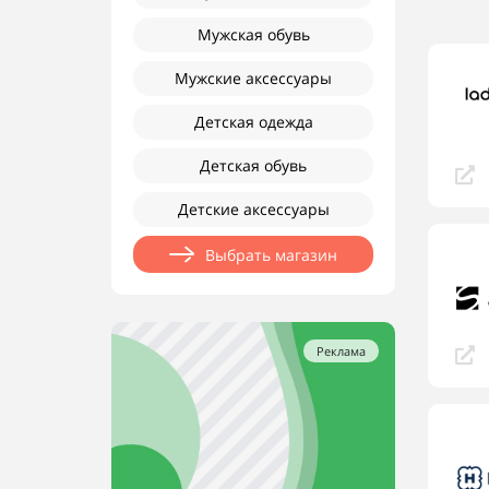
Мужская обувь
Мужские аксессуары
Детская одежда
Детская обувь
Детские аксессуары
Выбрать магазин
Реклама