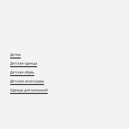
Детям
Детская одежда
Детская обувь
Детские аксессуары
Одежда для малышей