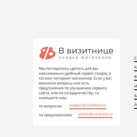
С
К
Мы постарались сделать для вас
максимально удобный сервис скидок, и
В
каталог интернет-магазинов. Если у вас
возникли вопросы или есть
И
предложения по улучшению сервиса
сайта, или по сотрудничеству, то
Б
напишите нам:
Р
support@vvizitnice.ru
по вопросам:
advice@vvizitnice.ru
по предложениям: