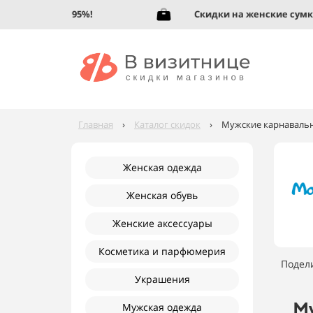
ую обувь до 95%!
Скидки на женские сумки д
Главная
›
Каталог скидок
›
Мужские карнавальн
Женская одежда
Женская обувь
Женские аксессуары
Косметика и парфюмерия
Подел
Украшения
Му
Мужская одежда