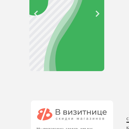
С
К
Мы постарались сделать для вас