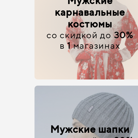
Мужские
карнавальные
костюмы
со скидкой до
30%
в
1
магазинах
Мужские шапки