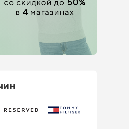
со скидкой до
50%
в
4
магазинах
чин