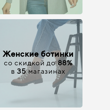
Женские ботинки
со скидкой до
88%
в
35
магазинах