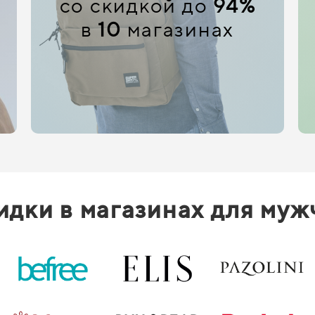
со скидкой до
94%
в
10
магазинах
идки в магазинах для муж