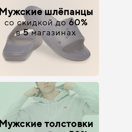
Мужские шлёпанцы
со скидкой до
60%
в
5
магазинах
Мужские толстовки