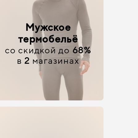
Мужское
термобельё
со скидкой до
68%
в
2
магазинах