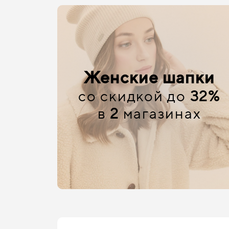
Женские шапки
со скидкой до
32%
в
2
магазинах