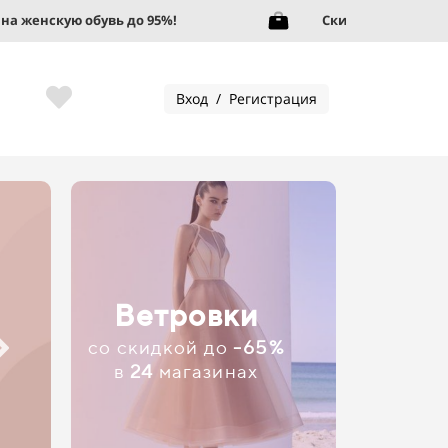
95%!
Скидки на женские сумки до 92%!
Вход / Регистрация
Ветровки
со скидкой до
-65%
в
24
магазинах