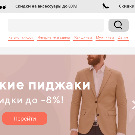
ессуары до 83%!
Скидки на женскую обувь до 
Каталог скидок
Интернет-магазины
Женщинам
Мужчинам
Детям
кие джинсы
идки до -9%!
Перейти