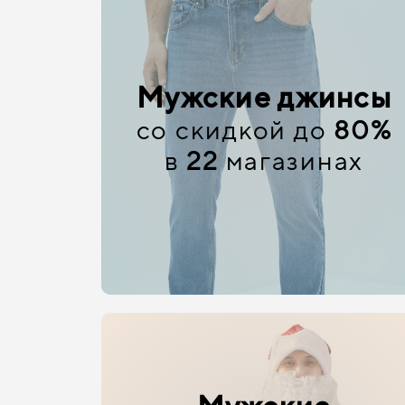
Мужские джинсы
со скидкой до
80%
в
22
магазинах