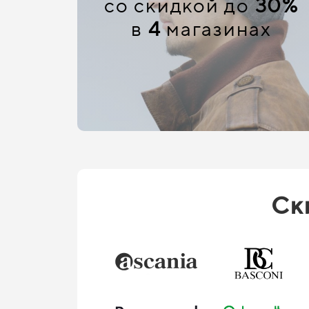
со скидкой до
30%
в
4
магазинах
Ск